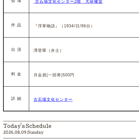
会 場
古石場文化センター2階 大研修室
作 品
『浮草物語』（1934/日/86分）
出 演
澤登翠（弁士）
料 金
月会員(一回券)500円
詳 細
古石場文化センター
Today's Schedule
2026.08.09 Sunday