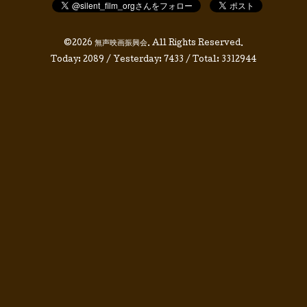
©2026
無声映画振興会
. All Rights Reserved.
Today:
2089
/ Yesterday:
7433
/ Total:
3312944