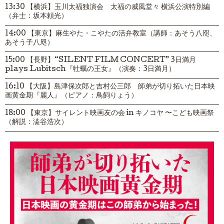
13:30 【横浜】玉川太福独演会 太福の威風堂々 横浜公演特別編
（弁士：坂本頼光）
14:00 【東京】麻生やた・こやたの活弁教室（講師：あそう八咫、
あそう子八咫）
15:00 【長野】“SILENT FILM CONCERT” 3日満月
plays Lubitsch『牡蠣の王女』（演奏：3日満月）
16:10 【大阪】島津保次郎と吉村公三郎 師弟が切り拓いた日本映
画黄金期『麗人』（ピアノ：鳥飼りょう）
18:00 【東京】サイレント映画友の会 in キノコヤ 〜こども映画祭
（解説：澁谷浩次）