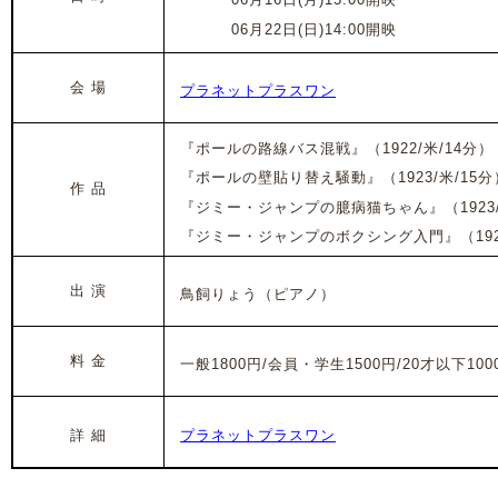
2025年
06月22日(日)14:00開映
会 場
プラネットプラスワン
『ポールの路線バス混戦』（1922/米/14分）
『ポールの壁貼り替え騒動』（1923/米/15分
作 品
『ジミー・ジャンプの臆病猫ちゃん』（1923/
『ジミー・ジャンプのボクシング入門』（1924
出 演
鳥飼りょう（ピアノ）
料 金
一般1800円/会員・学生1500円/20才以下100
詳 細
プラネットプラスワン