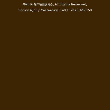
©2026
無声映画振興会
. All Rights Reserved.
Today:
4963
/ Yesterday:
5140
/ Total:
3285160