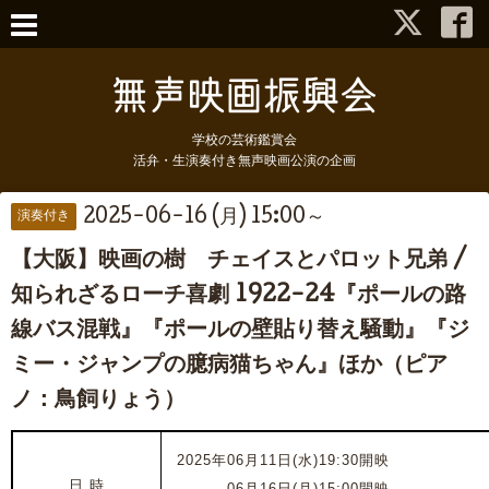
学校の芸術鑑賞会
活弁・生演奏付き無声映画公演の企画
2025-06-16 (月) 15:00～
演奏付き
【大阪】映画の樹 チェイスとパロット兄弟 /
知られざるローチ喜劇 1922-24『ポールの路
線バス混戦』『ポールの壁貼り替え騒動』『ジ
ミー・ジャンプの臆病猫ちゃん』ほか（ピア
ノ：鳥飼りょう）
2025年06月11日(水)19:30開映
日 時
2025年
06月16日(月)15:00開映