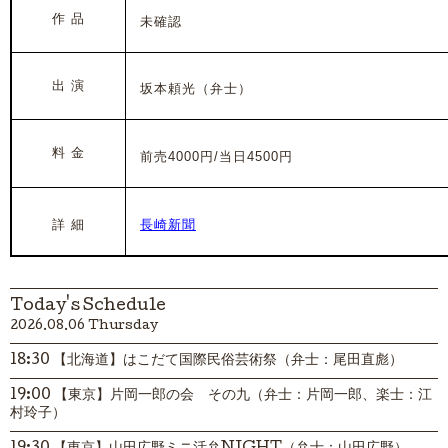
作 品
未確認
出 演
坂本頼光
（弁士）
料 金
前売4000円/当日4500円
詳 細
長崎新聞
Today's Schedule
2026.08.06 Thursday
18:30 【北海道】はこだて国際民俗芸術祭（弁士：尾田直彪）
19:00 【東京】片岡一郎の会 その九（弁士：片岡一郎、楽士：江
村玲子）