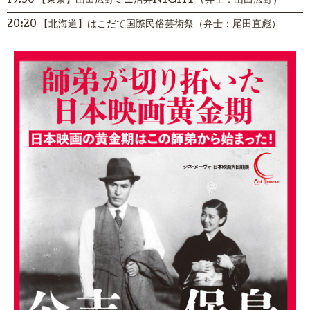
19:30 【東京】山田広野ミニ活弁NIGHT（弁士：山田広野）
20:20 【北海道】はこだて国際民俗芸術祭（弁士：尾田直彪）