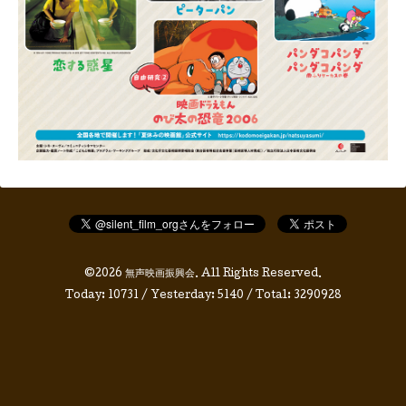
©2026
無声映画振興会
. All Rights Reserved.
Today:
10731
/ Yesterday:
5140
/ Total:
3290928