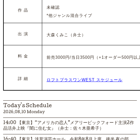
未確認
作 品
*他ジャンル混合ライブ
出 演
大森くみこ（弁士）
料 金
前売3000円/当日3500円（+1オーダー500円以
詳 細
ロフトプラスワンWEST スケジュール
Today's Schedule
2026.08.10 Monday
14:00 【東京】“アメリカの恋人”メアリーピックフォード主演2作
品活弁上映『闇に住む女』（弁士：佐々木亜希子）
16:40 【東京】浅草演芸ホール 令和8年8月上席 後半 夜の部