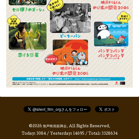
©2026
無声映画振興会
. All Rights Reserved.
Today:
3084
/ Yesterday:
14695
/ Total:
3328634