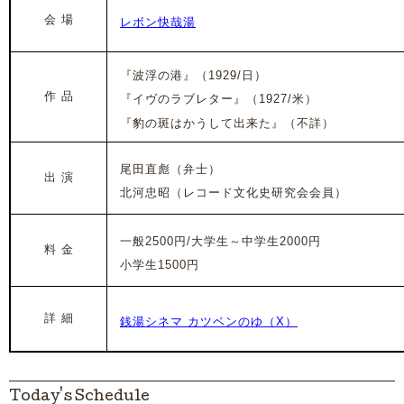
会 場
レボン快哉湯
『波浮の港』（1929/日）
作 品
『イヴのラブレター』（1927/米）
『豹の斑はかうして出来た
』（不詳）
尾田直彪（弁士）
出 演
北河忠昭（レコード文化史研究会会員）
一般2500円/大学生～中学生2000円
料 金
小学生1500円
詳 細
銭湯シネマ カツベンのゆ（X）
Today's Schedule