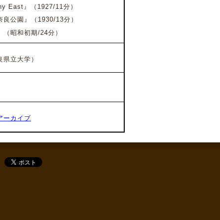
ny East
』（1927/11分）
公園』（1930/13分）
（昭和初期/24分）
良県立大学）
アーカイブ