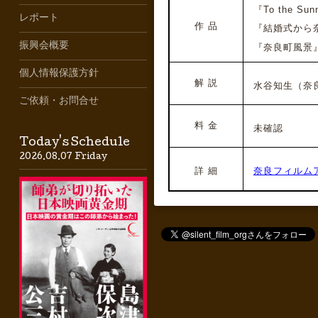
『To the Sun
レポート
作 品
『結婚式から奈良
振興会概要
『奈良町風景』
個人情報保護方針
解 説
水谷知生（奈
ご依頼・お問合せ
料 金
未確認
Today's Schedule
2026.08.07 Friday
詳 細
奈良フィルム