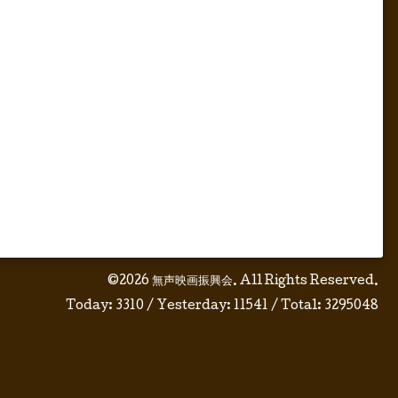
©2026
無声映画振興会
. All Rights Reserved.
Today:
3310
/ Yesterday:
11541
/ Total:
3295048