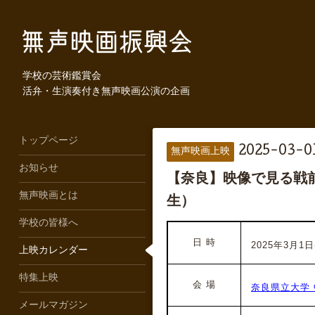
学校の芸術鑑賞会
活弁・生演奏付き無声映画公演の企画
トップページ
2025-03-01
無声映画上映
お知らせ
【奈良】映像で見る戦前
無声映画とは
生）
学校の皆様へ
日 時
2025年3月1日(
上映カレンダー
特集上映
会 場
奈良県立大学 
メールマガジン