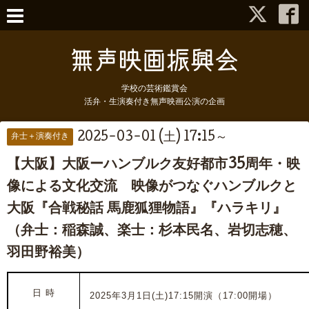
学校の芸術鑑賞会
活弁・生演奏付き無声映画公演の企画
2025-03-01 (土) 17:15～
弁士＋演奏付き
【大阪】大阪ーハンブルク友好都市35周年・映
像による文化交流 映像がつなぐハンブルクと
大阪『合戦秘話 馬鹿狐狸物語』『ハラキリ』
（弁士：稲森誠、楽士：杉本民名、岩切志穂、
羽田野裕美）
日 時
2025年3月1日(土)17:15開演（17:00開場）