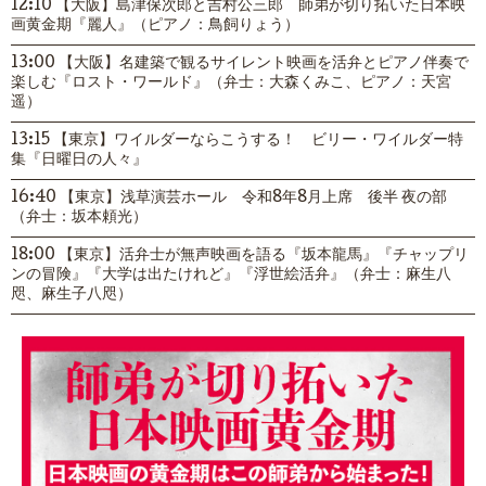
12:10 【大阪】島津保次郎と吉村公三郎 師弟が切り拓いた日本映
画黄金期『麗人』（ピアノ：鳥飼りょう）
13:00 【大阪】名建築で観るサイレント映画を活弁とピアノ伴奏で
楽しむ『ロスト・ワールド』（弁士：大森くみこ、ピアノ：天宮
遥）
13:15 【東京】ワイルダーならこうする！ ビリー・ワイルダー特
集『日曜日の人々』
16:40 【東京】浅草演芸ホール 令和8年8月上席 後半 夜の部
（弁士：坂本頼光）
18:00 【東京】活弁士が無声映画を語る『坂本龍馬』『チャップリ
ンの冒険』『大学は出たけれど』『浮世絵活弁』（弁士：麻生八
咫、麻生子八咫）