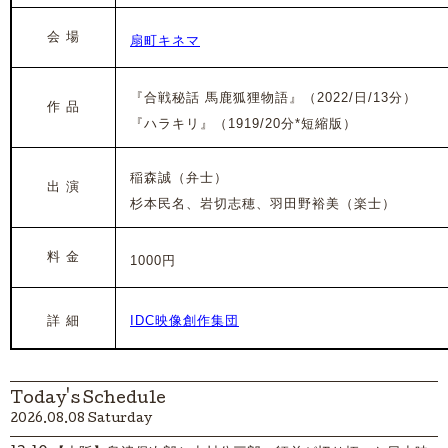
会 場
扇町キネマ
『
合戦秘話 馬鹿狐狸物語
』（2022/日/13分）
作 品
『ハラキリ』（1919/20分*短縮版）
稲森誠（弁士）
出 演
杉本民名、岩切志穂、羽田野裕美（楽士）
料 金
1000円
詳 細
IDC映像創作集団
Today's Schedule
2026.08.08 Saturday