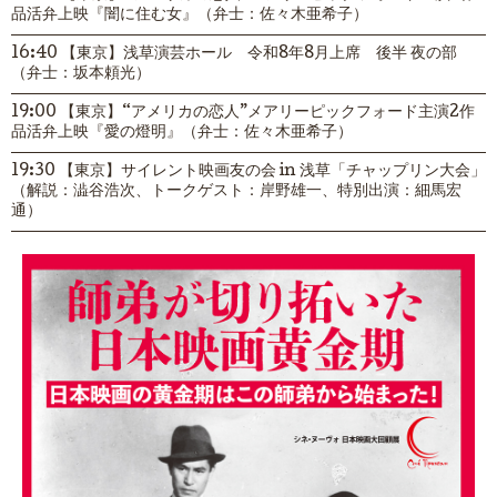
品活弁上映『闇に住む女』（弁士：佐々木亜希子）
16:40 【東京】浅草演芸ホール 令和8年8月上席 後半 夜の部
（弁士：坂本頼光）
19:00 【東京】“アメリカの恋人”メアリーピックフォード主演2作
品活弁上映『愛の燈明』（弁士：佐々木亜希子）
19:30 【東京】サイレント映画友の会 in 浅草「チャップリン大会」
（解説：澁谷浩次、トークゲスト：岸野雄一、特別出演：細馬宏
通）