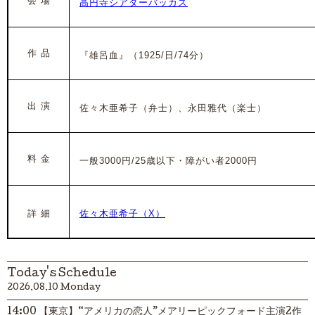
会 場
高円寺シアターバッカス
作 品
『雄呂血』（1925/日/74分）
出 演
佐々木亜希子
（弁士）、永田雅代（楽士）
料 金
一般3000円/25歳以下・障がい者2000円
詳 細
佐々木亜希子（X）
Today's Schedule
2026.08.10 Monday
14:00 【東京】“アメリカの恋人”メアリーピックフォード主演2作