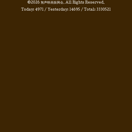
©2026
無声映画振興会
. All Rights Reserved.
Today:
4971
/ Yesterday:
14695
/ Total:
3330521