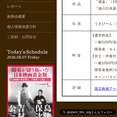
『成金』（191
作 品
レポート
『港の日本娘』（
振興会概要
出 演
うさぴーん（作
個人情報保護方針
【通常料金】
ご依頼・お問合せ
一般520円/高
障害者・キャ
Today's Schedule
料 金
【弁士・伴奏付
2026.08.07 Friday
一般1050円/
障害者無料/
キャンパスメン
詳 細
国立映画アー