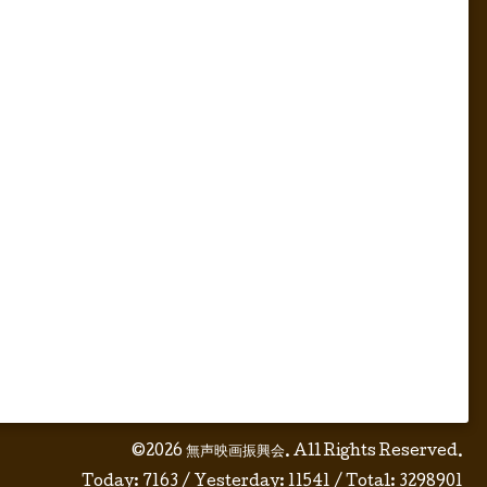
©2026
無声映画振興会
. All Rights Reserved.
Today:
7163
/ Yesterday:
11541
/ Total:
3298901