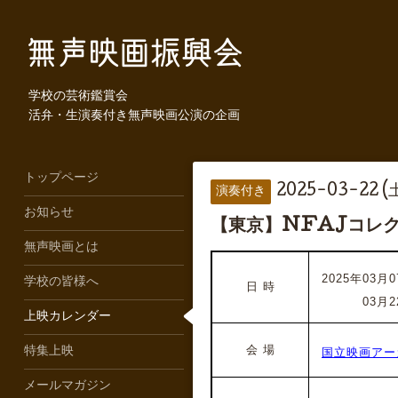
学校の芸術鑑賞会
活弁・生演奏付き無声映画公演の企画
トップページ
2025-03-22 (
演奏付き
お知らせ
【東京】NFAJコレク
無声映画とは
2025年03月07
学校の皆様へ
日 時
2025年
03月2
上映カレンダー
会 場
特集上映
国立映画アー
メールマガジン