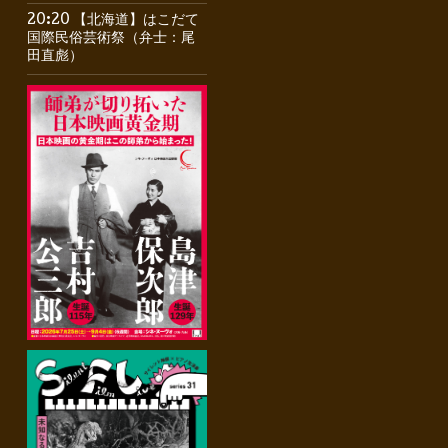
20:20 【北海道】はこだて
国際民俗芸術祭（弁士：尾
田直彪）