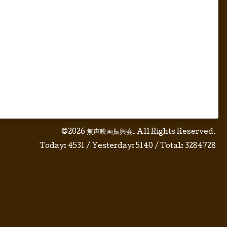
©2026
無声映画振興会
. All Rights Reserved.
Today:
4531
/ Yesterday:
5140
/ Total:
3284728