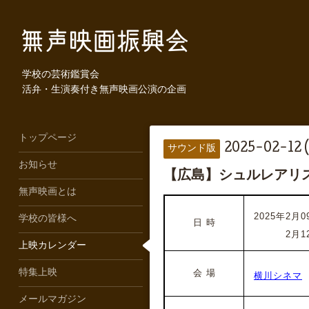
学校の芸術鑑賞会
活弁・生演奏付き無声映画公演の企画
トップページ
2025-02-12 
サウンド版
お知らせ
【広島】シュルレアリ
無声映画とは
2025年2月09
学校の皆様へ
日 時
2025年
2月1
上映カレンダー
特集上映
会 場
横川シネマ
メールマガジン