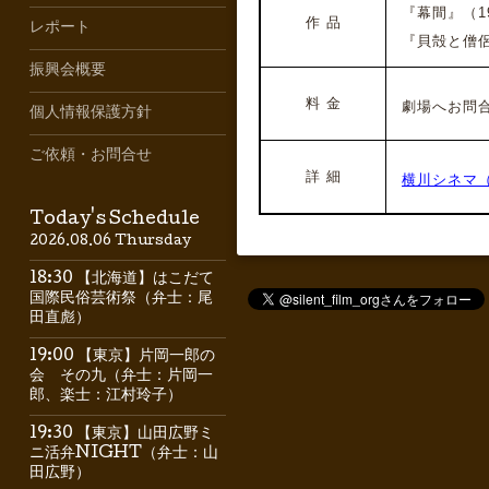
『幕間』
（1
作 品
レポート
『貝殻と僧侶』
振興会概要
料 金
劇場へお問合
個人情報保護方針
ご依頼・お問合せ
詳 細
横川シネマ
Today's Schedule
2026.08.06 Thursday
18:30 【北海道】はこだて
国際民俗芸術祭（弁士：尾
田直彪）
19:00 【東京】片岡一郎の
会 その九（弁士：片岡一
郎、楽士：江村玲子）
19:30 【東京】山田広野ミ
ニ活弁NIGHT（弁士：山
田広野）