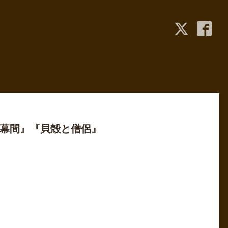
『幕間』『貝殻と僧侶』