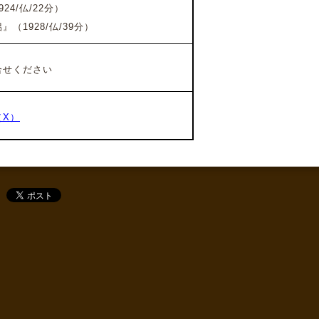
924/仏/22分）
（1928/仏/39分）
せください
（X）