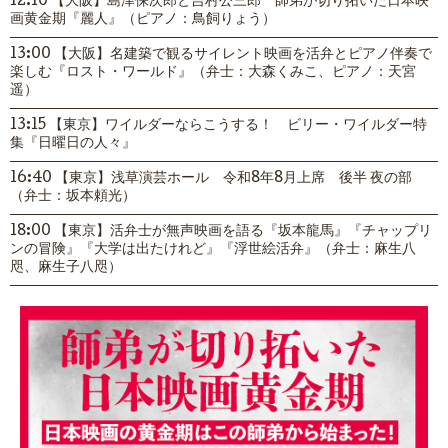
12:10 【大阪】島津保次郎と吉村公三郎 師弟が切り拓いた日本映
画黄金期『麗人』（ピアノ：鳥飼りょう）
13:00 【大阪】名建築で観るサイレント映画を活弁とピアノ伴奏で
楽しむ『ロスト・ワールド』（弁士：大森くみこ、ピアノ：天宮
遥）
13:15 【東京】ワイルダーならこうする！ ビリー・ワイルダー特
集『日曜日の人々』
16:40 【東京】浅草演芸ホール 令和8年8月上席 後半 夜の部
（弁士：坂本頼光）
18:00 【東京】活弁士が無声映画を語る『坂本龍馬』『チャップリ
ンの冒険』『大学は出たけれど』『浮世絵活弁』（弁士：麻生八
咫、麻生子八咫）