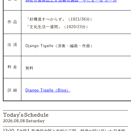
高松市屋島山上交流拠点施設 やしまーる ホール
『好機逃すべからず』（1921/36分）
作 品
『文化生活一週間』（1920/23分）
出 演
Django Tigalle（演奏・編曲・作曲
）
料 金
無料
詳 細
Django Tigalle（Blog）
Today's Schedule
2026.08.08 Saturday