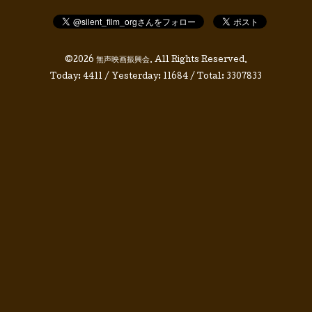
©2026
無声映画振興会
. All Rights Reserved.
Today:
4411
/ Yesterday:
11684
/ Total:
3307833