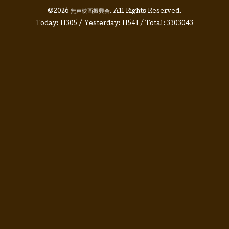
©2026
無声映画振興会
. All Rights Reserved.
Today:
11305
/ Yesterday:
11541
/ Total:
3303043