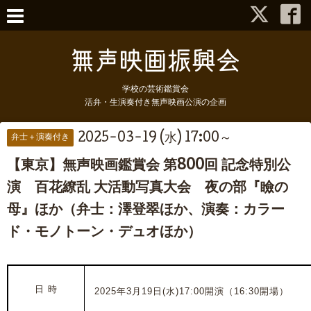
学校の芸術鑑賞会
活弁・生演奏付き無声映画公演の企画
2025-03-19 (水) 17:00～
弁士＋演奏付き
【東京】無声映画鑑賞会 第800回 記念特別公
演 百花繚乱 大活動写真大会 夜の部『瞼の
母』ほか（弁士：澤登翠ほか、演奏：カラー
ド・モノトーン・デュオほか）
日 時
2025年3月19日(水)17:00開演（16:30開場）