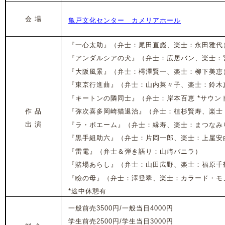
会 場
亀戸文化センター カメリアホール
『一心太助』（弁士：尾田直彪、楽士：永田雅代
『アンダルシアの犬』（弁士：広居バン、楽士：
『大阪風景』（弁士：樗澤賢一、楽士：柳下美恵
『東京行進曲』（弁士：山内菜々子、楽士：鈴木
『キートンの隣同士』（弁士：岸本百恵 *サウン
作 品
『弥次喜多岡崎猫退治』（弁士：植杉賢寿、楽士
出 演
『ラ・ボエーム』（弁士：縁寿、楽士：まつなみ
『黒手組助六』（弁士：片岡一郎、楽士：上屋安
『雷電』（弁士＆弾き語り：山崎バニラ）
『賭場あらし』（弁士：山田広野、楽士：福原千
『瞼の母』（弁士：澤登翠、楽士：カラード・モ
*途中休憩有
一般前売3500円/一般当日4000円
学生前売2500円/学生当日3000円