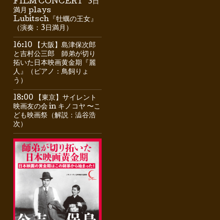
FILM CONCERT” 3日
満月 plays
Lubitsch『牡蠣の王女』
（演奏：3日満月）
16:10 【大阪】島津保次郎
と吉村公三郎 師弟が切り
拓いた日本映画黄金期『麗
人』（ピアノ：鳥飼りょ
う）
18:00 【東京】サイレント
映画友の会 in キノコヤ 〜こ
ども映画祭（解説：澁谷浩
次）