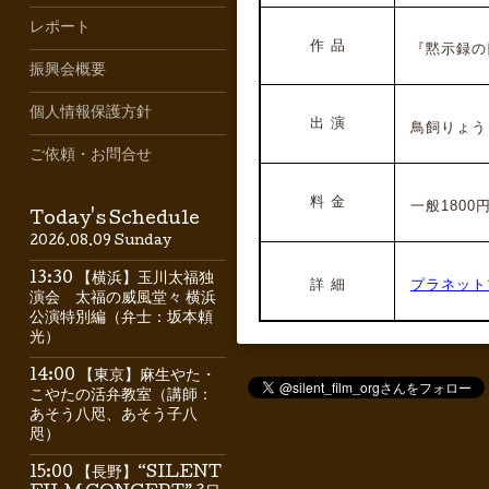
レポート
作 品
『黙示録の四
振興会概要
個人情報保護方針
出 演
鳥飼りょう
ご依頼・お問合せ
料 金
一般1800円
Today's Schedule
2026.08.09 Sunday
13:30 【横浜】玉川太福独
詳 細
プラネット
演会 太福の威風堂々 横浜
公演特別編（弁士：坂本頼
光）
14:00 【東京】麻生やた・
こやたの活弁教室（講師：
あそう八咫、あそう子八
咫）
15:00 【長野】“SILENT