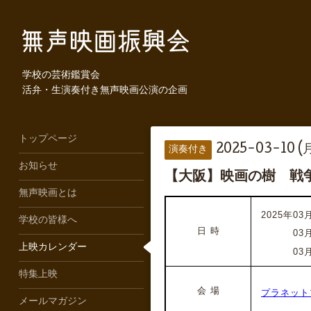
学校の芸術鑑賞会
活弁・生演奏付き無声映画公演の企画
トップページ
2025-03-10 (
演奏付き
お知らせ
【大阪】映画の樹 戦
無声映画とは
2025年03月
学校の皆様へ
日 時
2025年
03
上映カレンダー
2025年
03
特集上映
会 場
プラネット
メールマガジン