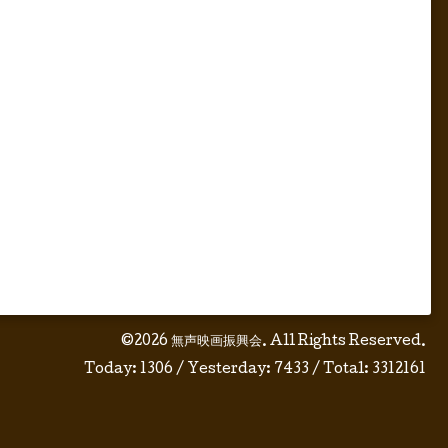
©2026
無声映画振興会
. All Rights Reserved.
Today:
1306
/ Yesterday:
7433
/ Total:
3312161