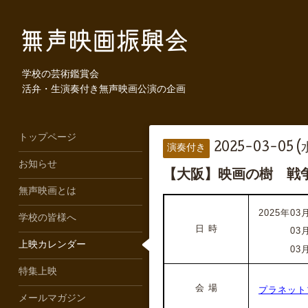
学校の芸術鑑賞会
活弁・生演奏付き無声映画公演の企画
トップページ
2025-03-05 (
演奏付き
お知らせ
【大阪】映画の樹 戦
無声映画とは
2025年03月
学校の皆様へ
日 時
2025年
03
上映カレンダー
2025年
03
特集上映
会 場
プラネット
メールマガジン