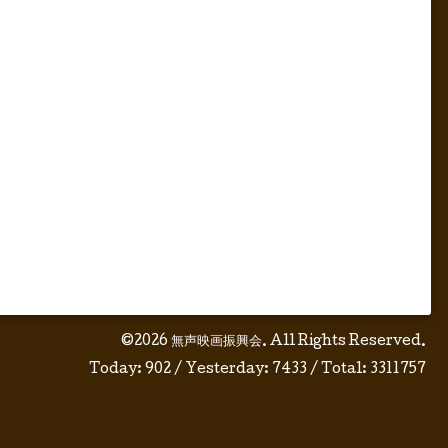
©2026
無声映画振興会
. All Rights Reserved.
Today:
902
/ Yesterday:
7433
/ Total:
3311757