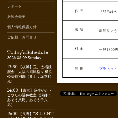
レポート
作 品
『黙示録の四
振興会概要
個人情報保護方針
出 演
鳥飼りょう
ご依頼・お問合せ
料 金
一般1800円
Today's Schedule
2026.08.09 Sunday
13:30 【横浜】玉川太福独
詳 細
プラネット
演会 太福の威風堂々 横浜
公演特別編（弁士：坂本頼
光）
14:00 【東京】麻生やた・
こやたの活弁教室（講師：
あそう八咫、あそう子八
咫）
15:00 【長野】“SILENT