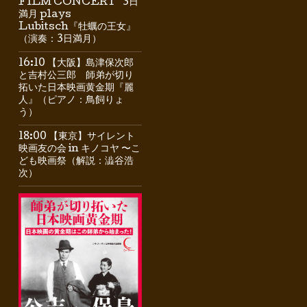
FILM CONCERT” 3日
満月 plays
Lubitsch『牡蠣の王女』
（演奏：3日満月）
16:10 【大阪】島津保次郎
と吉村公三郎 師弟が切り
拓いた日本映画黄金期『麗
人』（ピアノ：鳥飼りょ
う）
18:00 【東京】サイレント
映画友の会 in キノコヤ 〜こ
ども映画祭（解説：澁谷浩
次）