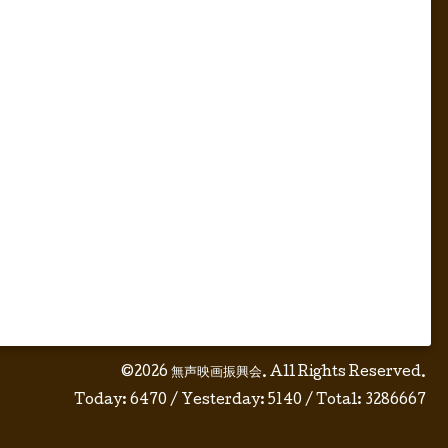
©2026
無声映画振興会
. All Rights Reserved.
Today:
6470
/ Yesterday:
5140
/ Total:
3286667