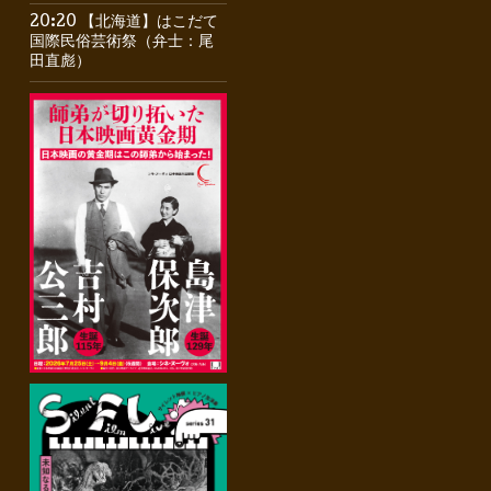
20:20 【北海道】はこだて
国際民俗芸術祭（弁士：尾
田直彪）