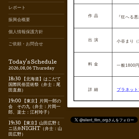
レポート
作 品
『狂へる悪
振興会概要
個人情報保護方針
出 演
小谷まり（
ご依頼・お問合せ
Today's Schedule
料 金
一般1800円
2026.08.06 Thursday
18:30 【北海道】はこだて
国際民俗芸術祭（弁士：尾
詳 細
プラネット
田直彪）
19:00 【東京】片岡一郎の
会 その九（弁士：片岡一
郎、楽士：江村玲子）
19:30 【東京】山田広野ミ
ニ活弁NIGHT（弁士：山
田広野）