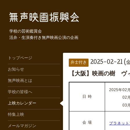
学校の芸術鑑賞会
活弁・生演奏付き無声映画公演の企画
トップページ
2025-02-21 (金
弁士付き
お知らせ
【大阪】映画の樹 ヴ
無声映画とは
2025年02月
学校の皆様へ
日 時
2025年
02
上映カレンダー
2025年
03
特集上映
会 場
プラネット
メールマガジン