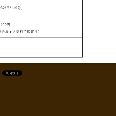
2/日/119分）
400円
総合展示入場料で鑑賞可）