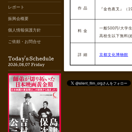
レポート
作 品
『金色夜叉』（193
振興会概要
一般500円/大学生
個人情報保護方針
料 金
高校生以下無料(
ご依頼・お問合せ
詳 細
京都文化博物館
Today's Schedule
2026.08.07 Friday