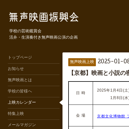
学校の芸術鑑賞会
活弁・生演奏付き無声映画公演の企画
トップページ
2025-01-08
無声映画上映
お知らせ
【京都】映画と小説の密
無声映画とは
2025年1月4日(土)1
学校の皆様へ
日 時
2025年
1月8日(水)
上映カレンダー
特集上映
会 場
京都文化博物館 
メールマガジン