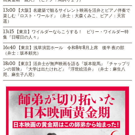
画黄金期『麗人』（ピアノ：鳥飼りょう）
13:00 【大阪】名建築で観るサイレント映画を活弁とピアノ伴奏で
楽しむ『ロスト・ワールド』（弁士：大森くみこ、ピアノ：天宮
遥）
13:15 【東京】ワイルダーならこうする！ ビリー・ワイルダー特
集『日曜日の人々』
16:40 【東京】浅草演芸ホール 令和8年8月上席 後半 夜の部
（弁士：坂本頼光）
18:00 【東京】活弁士が無声映画を語る『坂本龍馬』『チャップリ
ンの冒険』『大学は出たけれど』『浮世絵活弁』（弁士：麻生八
咫、麻生子八咫）