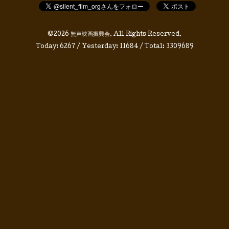
©2026
無声映画振興会
. All Rights Reserved.
Today:
6267
/ Yesterday:
11684
/ Total:
3309689