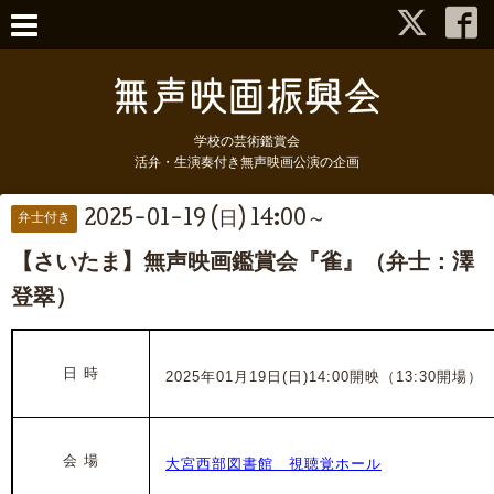
学校の芸術鑑賞会
活弁・生演奏付き無声映画公演の企画
2025-01-19 (日) 14:00～
弁士付き
【さいたま】無声映画鑑賞会『雀』（弁士：澤
登翠）
日 時
2025年01月19日(日)14:00開映（13:30開場）
会 場
大宮西部図書館 視聴覚ホール