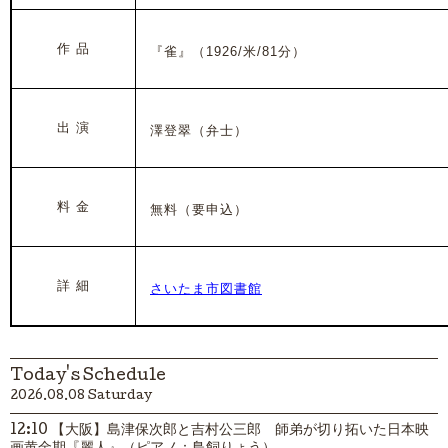
作 品
『雀』（1926/米/81分）
出 演
澤登翠（弁士）
料 金
無料（要申込）
詳 細
さいたま市図書館
Today's Schedule
2026.08.08 Saturday
12:10 【大阪】島津保次郎と吉村公三郎 師弟が切り拓いた日本映