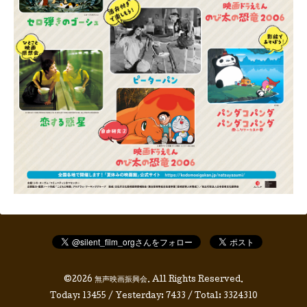
©2026
無声映画振興会
. All Rights Reserved.
Today:
13455
/ Yesterday:
7433
/ Total:
3324310