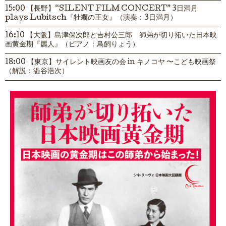
15:00 【長野】“SILENT FILM CONCERT” 3日満月
plays Lubitsch『牡蠣の王女』（演奏：3日満月）
16:10 【大阪】島津保次郎と吉村公三郎 師弟が切り拓いた日本映
画黄金期『麗人』（ピアノ：鳥飼りょう）
18:00 【東京】サイレント映画友の会 in キノコヤ 〜こども映画祭
（解説：澁谷浩次）