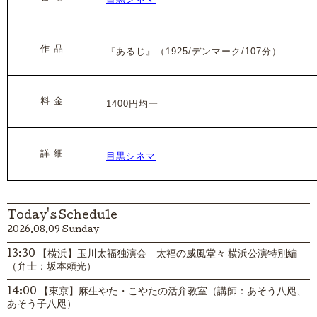
作 品
『あるじ』
（1925/デンマーク/107分）
料 金
1400円均一
詳 細
目黒シネマ
Today's Schedule
2026.08.09 Sunday
13:30 【横浜】玉川太福独演会 太福の威風堂々 横浜公演特別編
（弁士：坂本頼光）
14:00 【東京】麻生やた・こやたの活弁教室（講師：あそう八咫、
あそう子八咫）