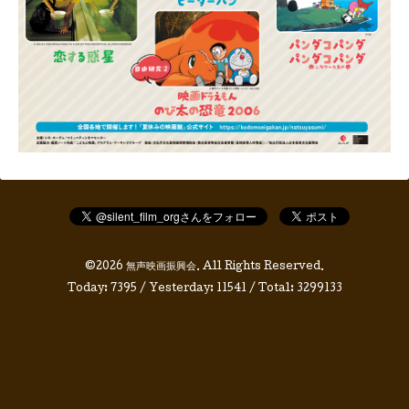
©2026
無声映画振興会
. All Rights Reserved.
Today:
7395
/ Yesterday:
11541
/ Total:
3299133