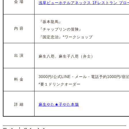
会 場
浅草ビューホテルアネックス 1Fレストラン ブロ
『坂本龍馬』
内 容
『チャップリンの冒険』
『国定忠治』*ワークショップ
出 演
麻生八咫、麻生子八咫
（
弁士）
3000円/公式LINE・メール・電話予約1000円/宿
料 金
*要１ドリンクオーダー
詳 細
麻生やた★子やた本舗