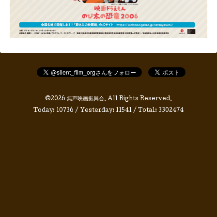
©2026
無声映画振興会
. All Rights Reserved.
Today:
10736
/ Yesterday:
11541
/ Total:
3302474