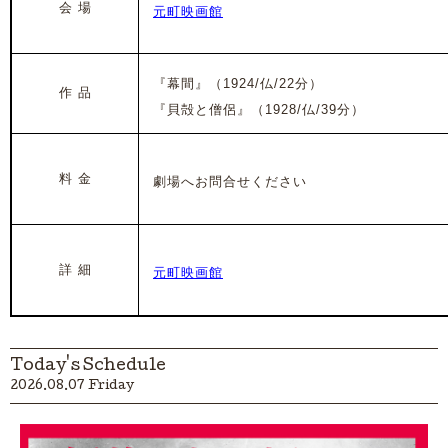
会 場
元町映画館
『幕間』
（1924/仏/22分）
作 品
『貝殻と僧侶』（1928/仏/39分）
料 金
劇場へお問合せください
詳 細
元町映画館
Today's Schedule
2026.08.07 Friday