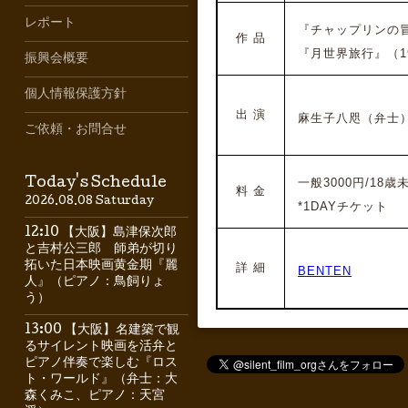
レポート
『チャップリンの冒険
作 品
『月世界旅行』（19
振興会概要
個人情報保護方針
出 演
麻生子八咫（弁士
ご依頼・お問合せ
一般3000円/18歳
Today's Schedule
料 金
2026.08.08 Saturday
*1DAYチケット
12:10 【大阪】島津保次郎
と吉村公三郎 師弟が切り
拓いた日本映画黄金期『麗
詳 細
BENTEN
人』（ピアノ：鳥飼りょ
う）
13:00 【大阪】名建築で観
るサイレント映画を活弁と
ピアノ伴奏で楽しむ『ロス
ト・ワールド』（弁士：大
森くみこ、ピアノ：天宮