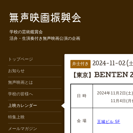
学校の芸術鑑賞会
活弁・生演奏付き無声映画公演の企画
トップページ
2024-11-02 (土
弁士付き
お知らせ
【東京】BENTEN 
無声映画とは
2024年11月2日(土)1
学校の皆様へ
日 時
2024年
11月4日(月休
上映カレンダー
特集上映
会 場
王城ビル 5F
メールマガジン