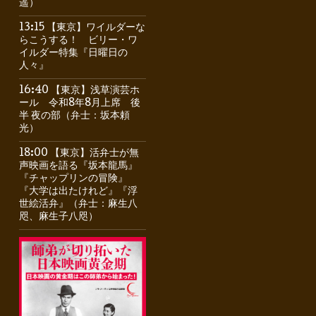
遥）
13:15 【東京】ワイルダーな
らこうする！ ビリー・ワ
イルダー特集『日曜日の
人々』
16:40 【東京】浅草演芸ホ
ール 令和8年8月上席 後
半 夜の部（弁士：坂本頼
光）
18:00 【東京】活弁士が無
声映画を語る『坂本龍馬』
『チャップリンの冒険』
『大学は出たけれど』『浮
世絵活弁』（弁士：麻生八
咫、麻生子八咫）