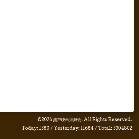
©2026
無声映画振興会
. All Rights Reserved.
Today:
1380
/ Yesterday:
11684
/ Total:
3304802