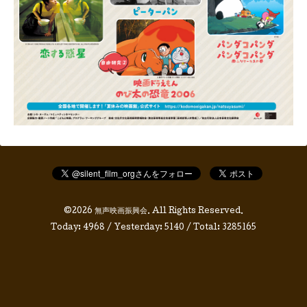
©2026
無声映画振興会
. All Rights Reserved.
Today:
4968
/ Yesterday:
5140
/ Total:
3285165