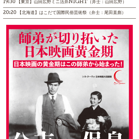
19:30 【東京】山田広野ミニ活弁NIGHT（弁士：山田広野）
20:20 【北海道】はこだて国際民俗芸術祭（弁士：尾田直彪）