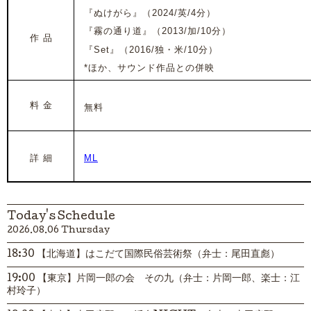
『ぬけがら』（2024/英/4分）
『霧の通り道』（2013/加/10分）
作 品
『Set』（2016/独・米/10分）
*ほか、サウンド作品との併映
料 金
無料
詳 細
ML
Today's Schedule
2026.08.06 Thursday
18:30 【北海道】はこだて国際民俗芸術祭（弁士：尾田直彪）
19:00 【東京】片岡一郎の会 その九（弁士：片岡一郎、楽士：江
村玲子）