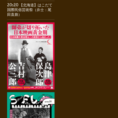
20:20 【北海道】はこだて
国際民俗芸術祭（弁士：尾
田直彪）