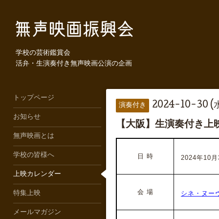
学校の芸術鑑賞会
活弁・生演奏付き無声映画公演の企画
トップページ
2024-10-30 (
演奏付き
お知らせ
【大阪】生演奏付き上映
無声映画とは
学校の皆様へ
日 時
2024年10月3
上映カレンダー
会 場
シネ・ヌー
特集上映
メールマガジン