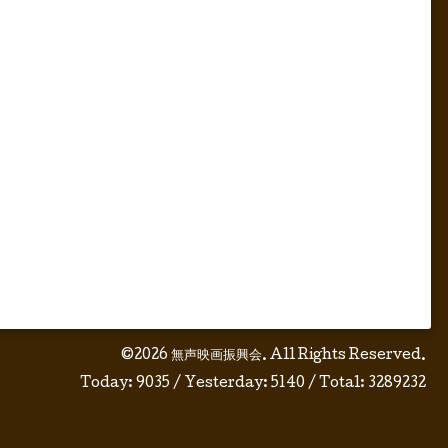
©2026
無声映画振興会
. All Rights Reserved.
Today:
9035
/ Yesterday:
5140
/ Total:
3289232