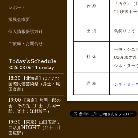
『汚点』
（1
作 品
レポート
*上映後トー
振興会概要
出 演
鳥飼りょう
個人情報保護方針
ご依頼・お問合せ
一般・シニ
料 金
U30(30才以
Today's Schedule
シネ・ヌーヴォ
2026.08.06 Thursday
18:30 【北海道】はこだて
詳 細
シネ・ヌー
国際民俗芸術祭（弁士：尾
田直彪）
19:00 【東京】片岡一郎の
会 その九（弁士：片岡一
郎、楽士：江村玲子）
19:30 【東京】山田広野ミ
ニ活弁NIGHT（弁士：山
田広野）