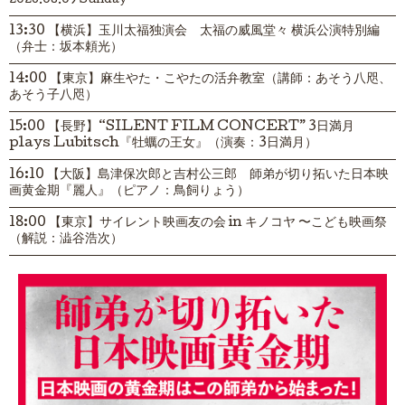
2026.08.09 Sunday
13:30 【横浜】玉川太福独演会 太福の威風堂々 横浜公演特別編
（弁士：坂本頼光）
14:00 【東京】麻生やた・こやたの活弁教室（講師：あそう八咫、
あそう子八咫）
15:00 【長野】“SILENT FILM CONCERT” 3日満月
plays Lubitsch『牡蠣の王女』（演奏：3日満月）
16:10 【大阪】島津保次郎と吉村公三郎 師弟が切り拓いた日本映
画黄金期『麗人』（ピアノ：鳥飼りょう）
18:00 【東京】サイレント映画友の会 in キノコヤ 〜こども映画祭
（解説：澁谷浩次）