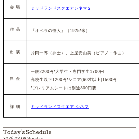
会 場
ミッドランドスクエアシネマ２
作 品
『オペラの怪人』（1925/米）
出 演
片岡一郎（弁士）、上屋安由美（ピアノ・作曲）
一般2200円/大学生・専門学生1700円
料 金
高校生以下1200円/シニア(60才以上)1500円
*プレミアムシートは別途800円要
詳 細
ミッドランドスクエア シネマ
Today's Schedule