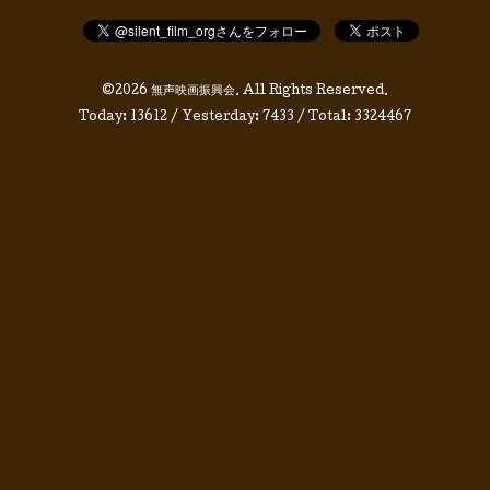
©2026
無声映画振興会
. All Rights Reserved.
Today:
13612
/ Yesterday:
7433
/ Total:
3324467