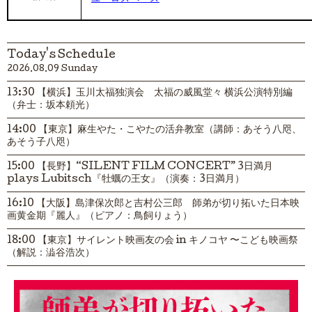
Today's Schedule
2026.08.09 Sunday
13:30 【横浜】玉川太福独演会 太福の威風堂々 横浜公演特別編
（弁士：坂本頼光）
14:00 【東京】麻生やた・こやたの活弁教室（講師：あそう八咫、
あそう子八咫）
15:00 【長野】“SILENT FILM CONCERT” 3日満月
plays Lubitsch『牡蠣の王女』（演奏：3日満月）
16:10 【大阪】島津保次郎と吉村公三郎 師弟が切り拓いた日本映
画黄金期『麗人』（ピアノ：鳥飼りょう）
18:00 【東京】サイレント映画友の会 in キノコヤ 〜こども映画祭
（解説：澁谷浩次）