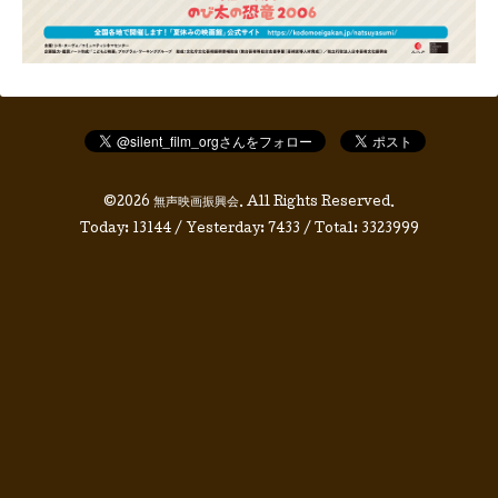
©2026
無声映画振興会
. All Rights Reserved.
Today:
13144
/ Yesterday:
7433
/ Total:
3323999