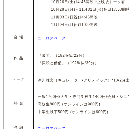
2024年
10月26日(土)14:45開映 *上映後トーク有
2024年
10月28日(月)～11月01日(金)各日17:50開
2024年
11月03日(日祝)14:45開映
2024年
11月04日(月休)11:00開映
会 場
ユーロスペース
『幕間』
（1924/仏/22分）
作 品
『貝殻と僧侶』（1928/仏/39分）
トーク
深川雅文（キュレーター/クリティック）
*10/26
一般1700円/大学・専門学校生1400円/会員・シニア
料 金
高校生800円 (オンラインは900円)
中学生以下500円 (オンラインは600円)
詳 細
ユーロスペース