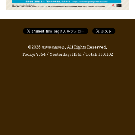
©2026
無声映画振興会
. All Rights Reserved.
Today:
9364
/ Yesterday:
11541
/ Total:
3301102