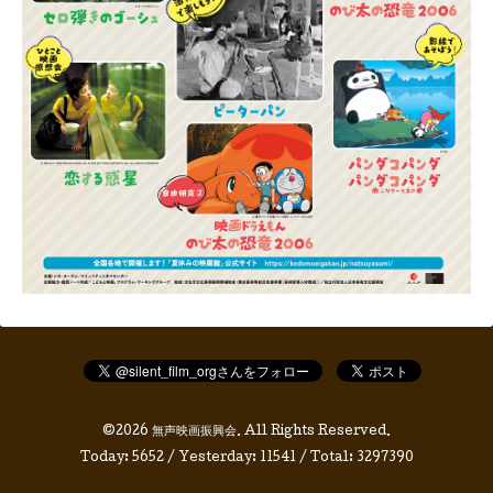
©2026
無声映画振興会
. All Rights Reserved.
Today:
5652
/ Yesterday:
11541
/ Total:
3297390