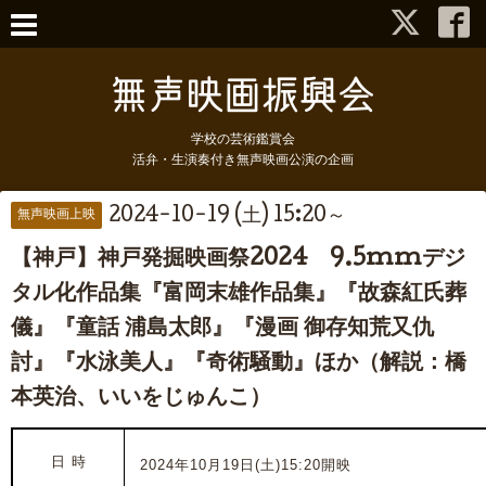
学校の芸術鑑賞会
活弁・生演奏付き無声映画公演の企画
2024-10-19 (土) 15:20～
無声映画上映
【神戸】神戸発掘映画祭2024 9.5mmデジ
タル化作品集『富岡末雄作品集』『故森紅氏葬
儀』『童話 浦島太郎』『漫画 御存知荒又仇
討』『水泳美人』『奇術騒動』ほか（解説：橋
本英治、いいをじゅんこ）
日 時
2024年10月19日(土)15:20開映