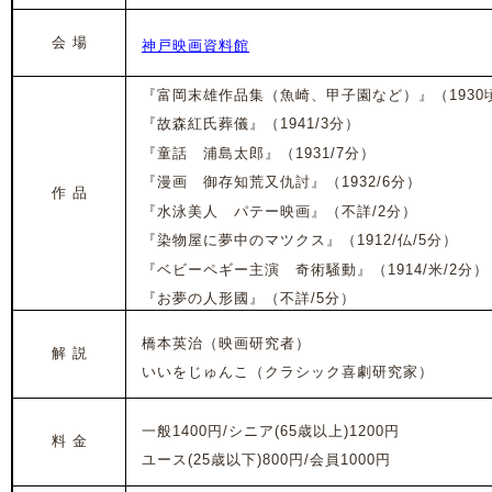
会 場
神戸映画資料館
『富岡末雄作品集（魚崎、甲子園など）』（1930頃
『故森紅氏葬儀』（1941/3分）
『童話 浦島太郎』（1931/7分）
『漫画 御存知荒又仇討』（1932/6分）
作 品
『水泳美人 パテー映画』（不詳/2分）
『染物屋に夢中のマツクス』（1912/仏/5分）
『ベビーペギー主演 奇術騒動』（1914/米/2分）
『お夢の人形國』（不詳/5分）
橋本英治（映画研究者）
解 説
いいをじゅんこ（クラシック喜劇研究家）
一般1400円/シニア(65歳以上)1200円
料 金
ユース(25歳以下)800円/会員1000円