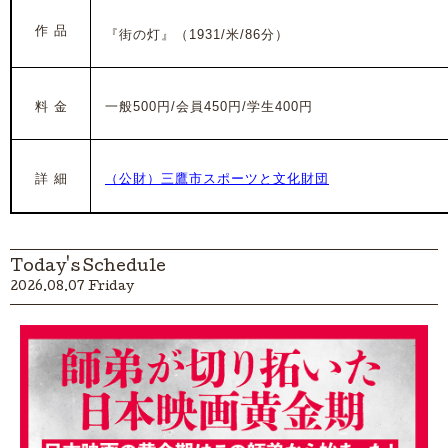
作 品
『街の灯』（1931/米/86分）
料 金
一般500円/会員450円/学生400円
詳 細
（公財）三鷹市スポーツと文化財団
Today's Schedule
2026.08.07 Friday