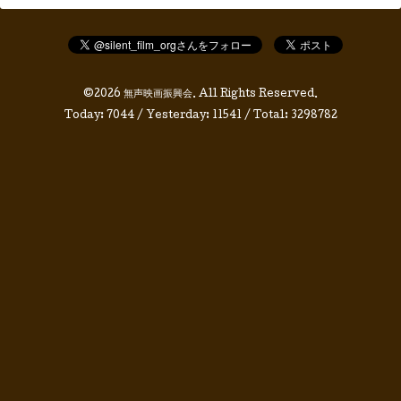
©2026
無声映画振興会
. All Rights Reserved.
Today:
7044
/ Yesterday:
11541
/ Total:
3298782