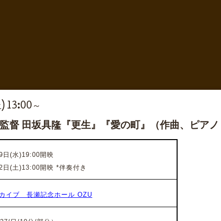
) 13:00～
画監督 田坂具隆『更生』『愛の町』（作曲、ピア
日(水)19:00開映
2日(土)13:00開映 *伴奏付き
カイブ 長瀬記念ホール OZU