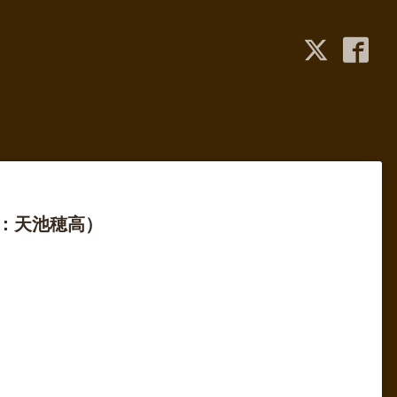
ノ：天池穂高）