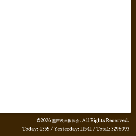
©2026
無声映画振興会
. All Rights Reserved.
Today:
4355
/ Yesterday:
11541
/ Total:
3296093