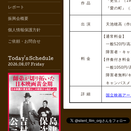
『更生』（192
作 品
レポート
『愛の町』（19
振興会概要
出 演
天池穂高（作曲
個人情報保護方針
【通常料金】
ご依頼・お問合せ
一般520円/高
障害者・キャ
Today's Schedule
料 金
【伴奏付き料金
2026.08.07 Friday
一般1050円/
障害者無料/
キャンパスメン
詳 細
国立映画アー