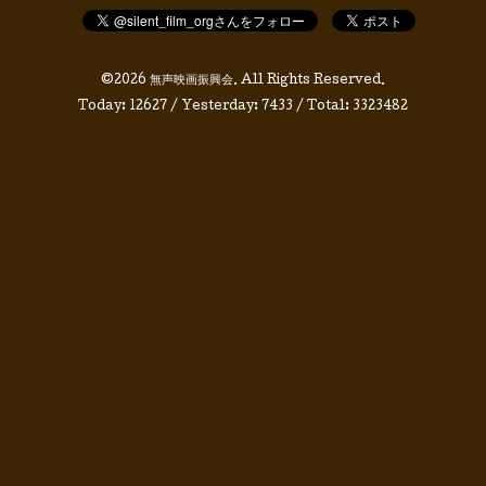
©2026
無声映画振興会
. All Rights Reserved.
Today:
12627
/ Yesterday:
7433
/ Total:
3323482