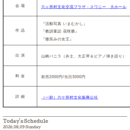
会 場
六ヶ所村文化交流プラザ・スワニー 大ホール
『活動写真 いまむかし』
作 品
『教訓童話 花咲爺』
『微笑みの女王』
出 演
山崎バニラ（弁士、大正琴＆ピアノ弾き語り）
料 金
前売2000円/当日3000円
詳 細
（一財）六ケ所村文化振興公社
Today's Schedule
2026.08.09 Sunday