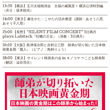
13:30 【横浜】玉川太福独演会 太福の威風堂々 横浜公演特別編
（弁士：坂本頼光）
14:00 【東京】麻生やた・こやたの活弁教室（講師：あそう八咫、
あそう子八咫）
15:00 【長野】“SILENT FILM CONCERT” 3日満月
plays Lubitsch『牡蠣の王女』（演奏：3日満月）
16:10 【大阪】島津保次郎と吉村公三郎 師弟が切り拓いた日本映
画黄金期『麗人』（ピアノ：鳥飼りょう）
18:00 【東京】サイレント映画友の会 in キノコヤ 〜こども映画祭
（解説：澁谷浩次）