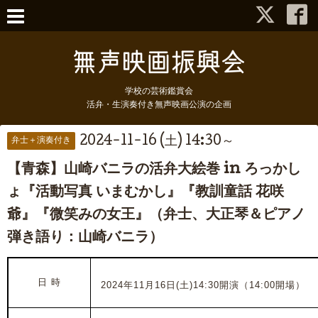
学校の芸術鑑賞会
活弁・生演奏付き無声映画公演の企画
2024-11-16 (土) 14:30～
弁士＋演奏付き
【青森】山崎バニラの活弁大絵巻 in ろっかし
ょ『活動写真 いまむかし』『教訓童話 花咲
爺』『微笑みの女王』（弁士、大正琴＆ピアノ
弾き語り：山崎バニラ）
日 時
2024年11月16日(土)14:30開演（14:00開場）