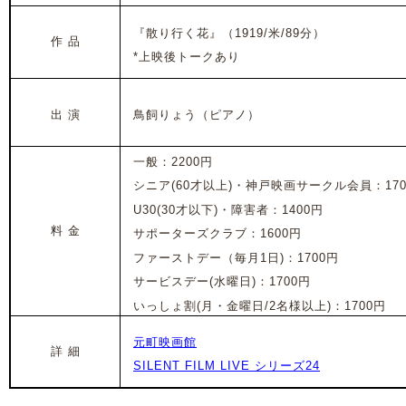
『散り行く花』
（1919/米/89分）
作 品
*上映後トークあり
出 演
鳥飼りょう（ピアノ）
一般：2200円
シニア(60才以上)・神戸映画サークル会員：170
U30(30才以下)・障害者：1400円
料 金
サポーターズクラブ：1600円
ファーストデー（毎月1日)：1700円
サービスデー(水曜日)：1700円
いっしょ割(月・金曜日/2名様以上)：1700円
元町映画館
詳 細
SILENT FILM LIVE シリーズ24