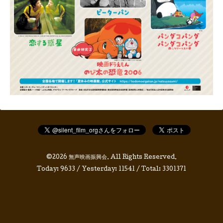
©2026
無声映画振興会
. All Rights Reserved.
Today:
9633
/ Yesterday:
11541
/ Total:
3301371