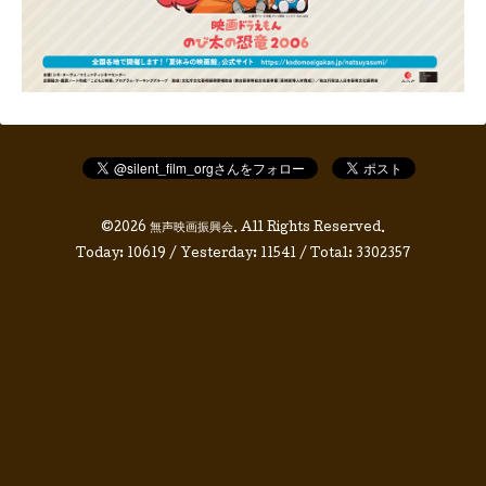
©2026
無声映画振興会
. All Rights Reserved.
Today:
10619
/ Yesterday:
11541
/ Total:
3302357