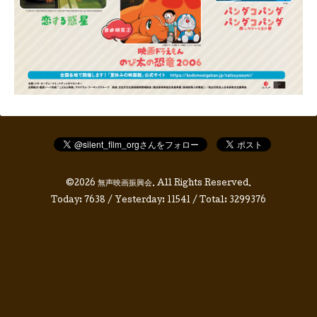
©2026
無声映画振興会
. All Rights Reserved.
Today:
7638
/ Yesterday:
11541
/ Total:
3299376