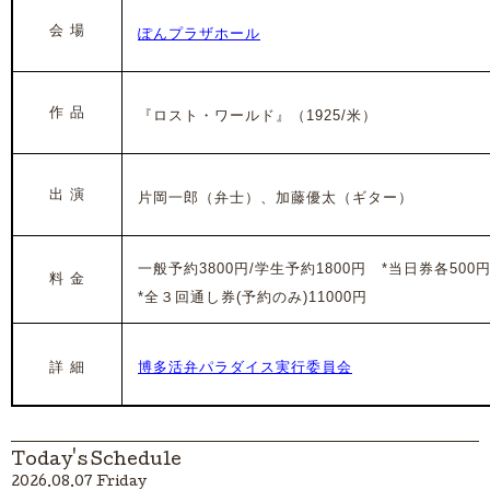
会 場
ぽんプラザホール
作 品
『ロスト・ワールド』（1925/米）
出 演
片岡一郎（弁士）、加藤優太（ギター）
一般予約3800円/学生予約1800円 *当日券各500
料 金
*全３回通し券(予約のみ)11000円
詳 細
博多活弁パラダイス実行委員会
Today's Schedule
2026.08.07 Friday