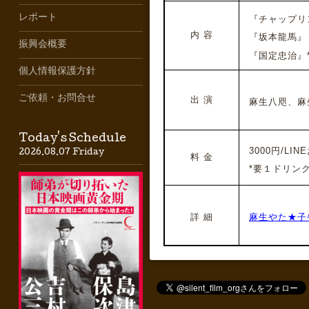
レポート
『チャップリ
内 容
『坂本龍馬』
振興会概要
『国定忠治』*
個人情報保護方針
ご依頼・お問合せ
出 演
麻生八咫、麻
Today's Schedule
3000円/LI
2026.08.07 Friday
料 金
*要１ドリン
詳 細
麻生やた★子