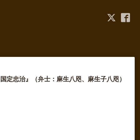
『国定忠治』（弁士：麻生八咫、麻生子八咫）