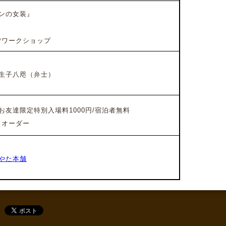
ンの女装』
ワークショップ
生子八咫
（
弁士）
NEお友達限定特別入場料1000円/宿泊者無料
クオーダー
やた本舗