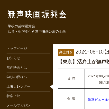
学校の芸術鑑賞会
活弁・生演奏付き無声映画公演の企画
トップページ
2024-08-10 (
弁士付き
お知らせ
【東京】活弁士が無声
無声映画とは
2024年08月1
学校の皆様へ
日 時
2024年
08月2
上映カレンダー
特集上映
会 場
浅草ビューホ
メールマガジン