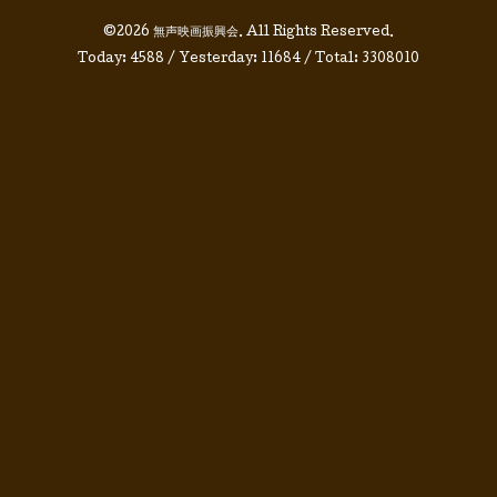
©2026
無声映画振興会
. All Rights Reserved.
Today:
4588
/ Yesterday:
11684
/ Total:
3308010