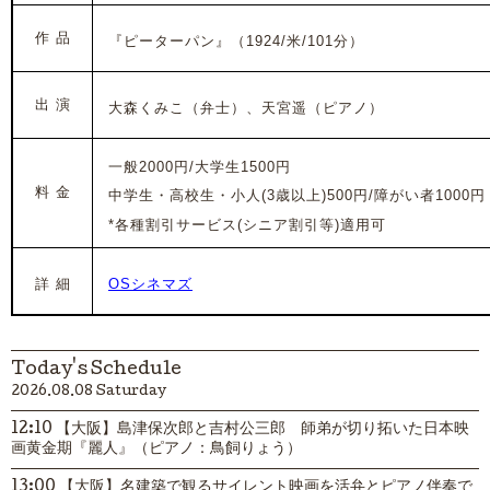
作 品
『ピーターパン』（1924/米/101分）
出 演
大森くみこ（弁士）、天宮遥（ピアノ）
一般2000円/大学生1500円
料 金
中学生・高校生・小人(3歳以上)500円/障がい者1000円
*各種割引サービス(シニア割引等)適用可
詳 細
OSシネマズ
Today's Schedule
2026.08.08 Saturday
12:10 【大阪】島津保次郎と吉村公三郎 師弟が切り拓いた日本映
画黄金期『麗人』（ピアノ：鳥飼りょう）
13:00 【大阪】名建築で観るサイレント映画を活弁とピアノ伴奏で