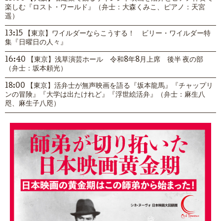
楽しむ『ロスト・ワールド』（弁士：大森くみこ、ピアノ：天宮
遥）
13:15 【東京】ワイルダーならこうする！ ビリー・ワイルダー特
集『日曜日の人々』
16:40 【東京】浅草演芸ホール 令和8年8月上席 後半 夜の部
（弁士：坂本頼光）
18:00 【東京】活弁士が無声映画を語る『坂本龍馬』『チャップリ
ンの冒険』『大学は出たけれど』『浮世絵活弁』（弁士：麻生八
咫、麻生子八咫）