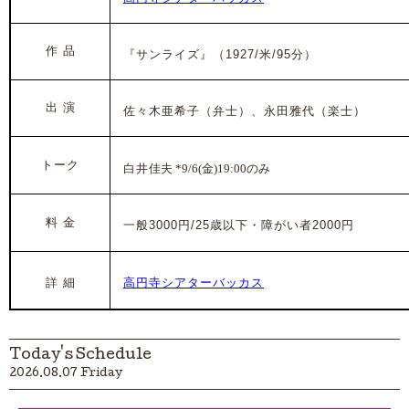
作 品
『サンライズ』
（1927/米/95分）
出 演
佐々木亜希子
（弁士）、永田雅代（楽士）
トーク
白井
佳夫 *9/6(金)19:00のみ
料 金
一般3000円/25歳以下・障がい者2000円
詳 細
高円寺シアターバッカス
Today's Schedule
2026.08.07 Friday