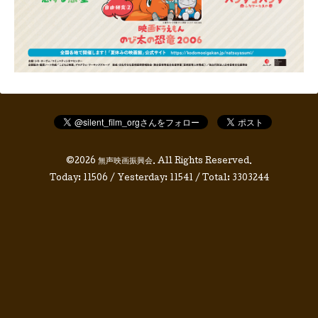
©2026
無声映画振興会
. All Rights Reserved.
Today:
11506
/ Yesterday:
11541
/ Total:
3303244