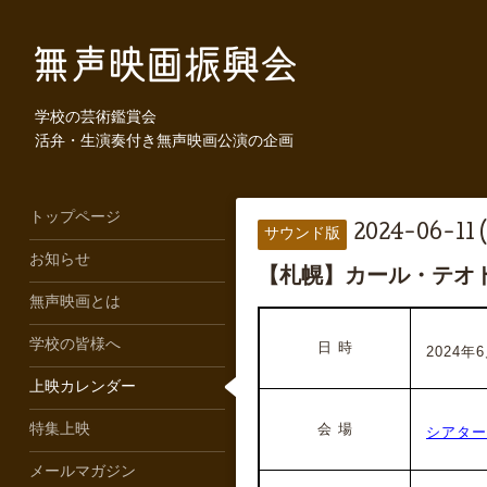
学校の芸術鑑賞会
活弁・生演奏付き無声映画公演の企画
トップページ
2024-06-11 
サウンド版
お知らせ
【札幌】カール・テオド
無声映画とは
学校の皆様へ
日 時
2024年6
上映カレンダー
会 場
特集上映
シアター
メールマガジン