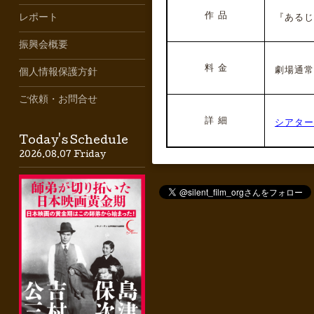
作 品
『あるじ』
レポート
振興会概要
料 金
劇場通常
個人情報保護方針
ご依頼・お問合せ
詳 細
シアター
Today's Schedule
2026.08.07 Friday