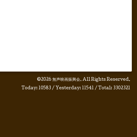
©2026
無声映画振興会
. All Rights Reserved.
Today:
10583
/ Yesterday:
11541
/ Total:
3302321