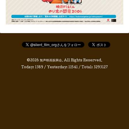
©2026
無声映画振興会
. All Rights Reserved.
Today:
1389
/ Yesterday:
11541
/ Total:
3293127