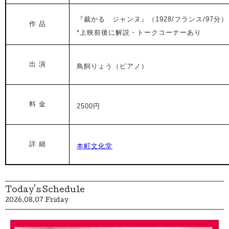
『裁かるゝジャンヌ』
（1928/フランス/97分）
作 品
*
上映前後に解説・トークコーナーあり
出 演
鳥飼りょう（ピアノ）
料 金
2500円
詳 細
本町文化堂
Today's Schedule
2026.08.07 Friday