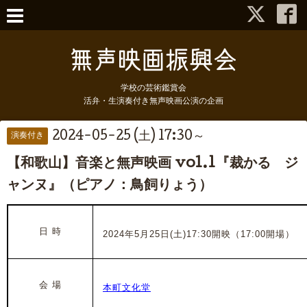
学校の芸術鑑賞会
活弁・生演奏付き無声映画公演の企画
2024-05-25 (土) 17:30～
演奏付き
【和歌山】音楽と無声映画 vol.1『裁かるゝジ
ャンヌ』（ピアノ：鳥飼りょう）
日 時
2024年5月25日(土)17:30開映（17:00開場）
会 場
本町文化堂