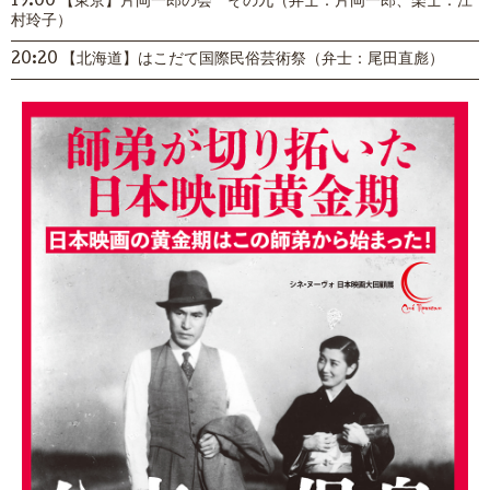
19:00 【東京】片岡一郎の会 その九（弁士：片岡一郎、楽士：江
村玲子）
20:20 【北海道】はこだて国際民俗芸術祭（弁士：尾田直彪）