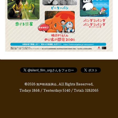
©2026
無声映画振興会
. All Rights Reserved.
Today:
1868
/ Yesterday:
5140
/ Total:
3282065