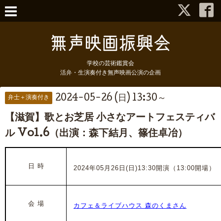
学校の芸術鑑賞会
活弁・生演奏付き無声映画公演の企画
2024-05-26 (日) 13:30～
弁士＋演奏付き
【滋賀】歌とお芝居 小さなアートフェスティバ
ル Vol.6（出演：森下結月、篠住卓冶）
日 時
2024年05月26日(日)13:30開演（13:00開場）
会 場
カフェ＆ライブハウス 森のくまさん