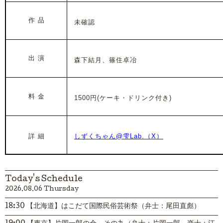
作 品
未確認
出 演
森下結月、篠住卓冶
料 金
1500円(ケーキ・ドリンク付き)
詳 細
しずくちゃん@雫Lab.（X）
Today's Schedule
2026.08.06 Thursday
18:30 【北海道】はこだて国際民俗芸術祭（弁士：尾田直彪）