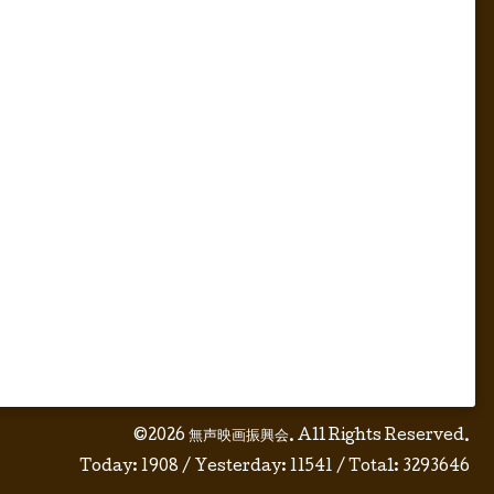
©2026
無声映画振興会
. All Rights Reserved.
Today:
1908
/ Yesterday:
11541
/ Total:
3293646