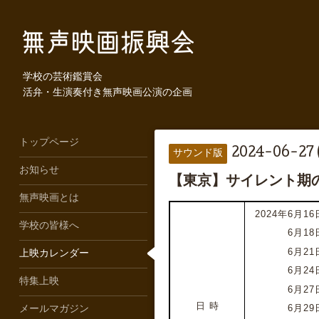
学校の芸術鑑賞会
活弁・生演奏付き無声映画公演の企画
トップページ
2024-06-27 
サウンド版
お知らせ
【東京】サイレント期
無声映画とは
2024年6月16日
学校の皆様へ
2024年
6月18
2024年
6月21
上映カレンダー
2024年
6月24
特集上映
2024年
6月27
日 時
2024年
6月29
メールマガジン