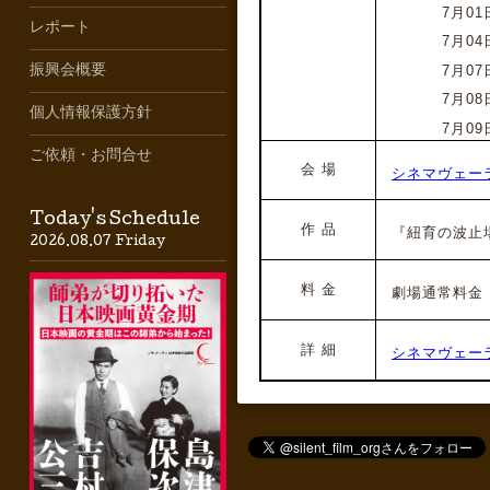
2024年
7月01
レポート
2024年
7月04
2024年
7月07
振興会概要
2024年
7月08
個人情報保護方針
2024年
7月09
ご依頼・お問合せ
会 場
シネマヴェー
Today's Schedule
作 品
『紐育の波止
2026.08.07 Friday
料 金
劇場通常料金
詳 細
シネマヴェー