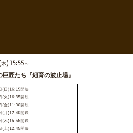
(木) 15:55～
の巨匠たち『紐育の波止場』
(日)16:15開映
日(火)16:35開映
日(金)11:00開映
日(月)12:40開映
日(木)15:55開映
日(土)12:45開映