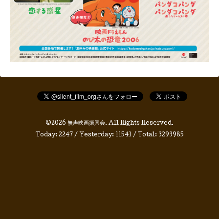
©2026
無声映画振興会
. All Rights Reserved.
Today:
2247
/ Yesterday:
11541
/ Total:
3293985