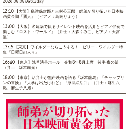
2026.08.08 Saturday
12:10 【大阪】島津保次郎と吉村公三郎 師弟が切り拓いた日本映
画黄金期『麗人』（ピアノ：鳥飼りょう）
13:00 【大阪】名建築で観るサイレント映画を活弁とピアノ伴奏で
楽しむ『ロスト・ワールド』（弁士：大森くみこ、ピアノ：天宮
遥）
13:15 【東京】ワイルダーならこうする！ ビリー・ワイルダー特
集『日曜日の人々』
16:40 【東京】浅草演芸ホール 令和8年8月上席 後半 夜の部
（弁士：坂本頼光）
18:00 【東京】活弁士が無声映画を語る『坂本龍馬』『チャップリ
ンの冒険』『大学は出たけれど』『浮世絵活弁』（弁士：麻生八
咫、麻生子八咫）