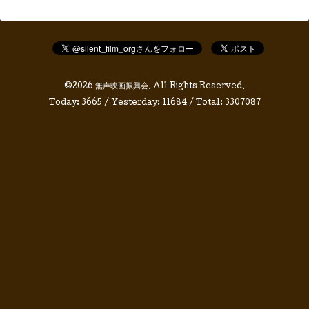
©2026
無声映画振興会
. All Rights Reserved.
Today:
3665
/ Yesterday:
11684
/ Total:
3307087