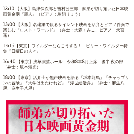
12:10 【大阪】島津保次郎と吉村公三郎 師弟が切り拓いた日本映
画黄金期『麗人』（ピアノ：鳥飼りょう）
13:00 【大阪】名建築で観るサイレント映画を活弁とピアノ伴奏で
楽しむ『ロスト・ワールド』（弁士：大森くみこ、ピアノ：天宮
遥）
13:15 【東京】ワイルダーならこうする！ ビリー・ワイルダー特
集『日曜日の人々』
16:40 【東京】浅草演芸ホール 令和8年8月上席 後半 夜の部
（弁士：坂本頼光）
18:00 【東京】活弁士が無声映画を語る『坂本龍馬』『チャップリ
ンの冒険』『大学は出たけれど』『浮世絵活弁』（弁士：麻生八
咫、麻生子八咫）