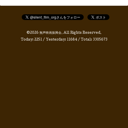
©2026
無声映画振興会
. All Rights Reserved.
Today:
2251
/ Yesterday:
11684
/ Total:
3305673