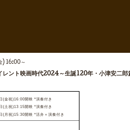
金) 16:00～
レント映画時代2024～生誕120年・小津安二
日(金祝)16:00開映 *演奏付き
日(土祝)13:15開映
*演奏付き
日(月祝)15:30開映
*活弁＋演奏付き