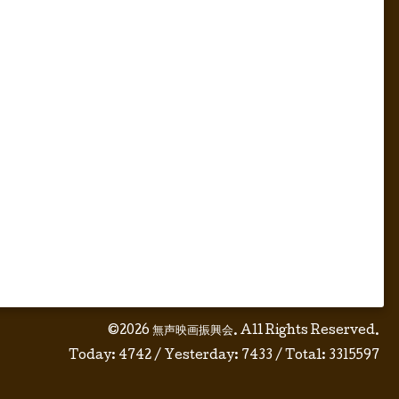
©2026
無声映画振興会
. All Rights Reserved.
Today:
4742
/ Yesterday:
7433
/ Total:
3315597