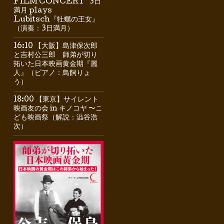
FILM CONCERT” 3日
満月 plays
Lubitsch『牡蠣の王女』
（演奏：3日満月）
16:10 【大阪】島津保次郎
と吉村公三郎 師弟が切り
拓いた日本映画黄金期『麗
人』（ピアノ：鳥飼りょ
う）
18:00 【東京】サイレント
映画友の会 in キノコヤ 〜こ
ども映画祭（解説：澁谷浩
次）