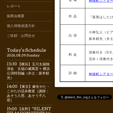
神保町シアタ
レポート
振興会概要
作 品
『落第はしたけ
個人情報保護方針
小林弘人（ピアノ）*
出 演
ご依頼・お問合せ
坂本頼光（弁士）
Today's Schedule
演奏付き（5/3, 
料 金
2026.08.09 Sunday
活弁＋演奏付き（
13:30 【横浜】玉川太福独
演会 太福の威風堂々 横浜
詳 細
公演特別編（弁士：坂本頼
神保町シアタ
光）
14:00 【東京】麻生やた・
こやたの活弁教室（講師：
あそう八咫、あそう子八
咫）
15:00 【長野】“SILENT