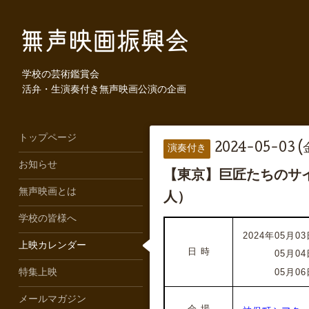
学校の芸術鑑賞会
活弁・生演奏付き無声映画公演の企画
トップページ
2024-05-03 (
演奏付き
お知らせ
【東京】巨匠たちのサイ
無声映画とは
人）
学校の皆様へ
2024年05月03
上映カレンダー
日 時
2024年
05月04
2024年
05月06
特集上映
メールマガジン
会 場