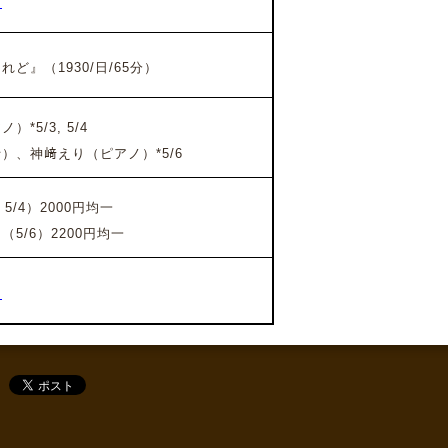
ー
れど』
（1930/日/65分）
5/3, 5/4
、神﨑えり（ピアノ）*5/6
5/4）2000円均一
5/6）2200円均一
ー