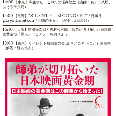
14:00 【東京】麻生やた・こやたの活弁教室（講師：あそう八咫、
あそう子八咫）
15:00 【長野】“SILENT FILM CONCERT” 3日満月
plays Lubitsch『牡蠣の王女』（演奏：3日満月）
16:10 【大阪】島津保次郎と吉村公三郎 師弟が切り拓いた日本映
画黄金期『麗人』（ピアノ：鳥飼りょう）
18:00 【東京】サイレント映画友の会 in キノコヤ 〜こども映画祭
（解説：澁谷浩次）