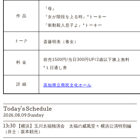
『母』
作 品
『女が階段を上る時』*トーキー
『衝動殺人息子よ』*トーキー
トーク
斎藤明美（養女）
前売1500円/当日300円UP/2歳以下膝上無料
料 金
*１日通し券
詳 細
高知県立県民文化ホール
Today's Schedule
2026.08.09 Sunday
13:30 【横浜】玉川太福独演会 太福の威風堂々 横浜公演特別編
（弁士：坂本頼光）