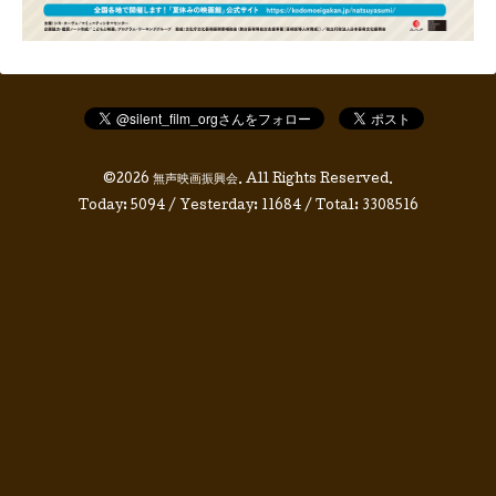
©2026
無声映画振興会
. All Rights Reserved.
Today:
5094
/ Yesterday:
11684
/ Total:
3308516