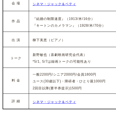
会 場
シネマ・ジャック＆ベティ
『結婚の制限速度』
（1913/米/16分）
作 品
『キートンのカメラマン』（1928/米/70分）
出 演
柳下美恵（ピアノ）
新野敏也（喜劇映画研究会代表）
トーク
*5/1, 5/7は録画トークの可能性あり
一般2200円/
シニア2000円/会員1800円
料 金
ユース(30歳以下)・障碍者・ひとり親1000円
2回目以降(要半券提示)1500円
詳 細
シネマ・ジャック＆ベティ