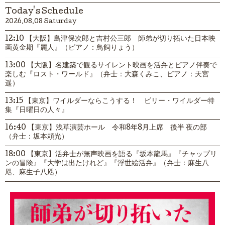
Today's Schedule
2026.08.08 Saturday
12:10 【大阪】島津保次郎と吉村公三郎 師弟が切り拓いた日本映
画黄金期『麗人』（ピアノ：鳥飼りょう）
13:00 【大阪】名建築で観るサイレント映画を活弁とピアノ伴奏で
楽しむ『ロスト・ワールド』（弁士：大森くみこ、ピアノ：天宮
遥）
13:15 【東京】ワイルダーならこうする！ ビリー・ワイルダー特
集『日曜日の人々』
16:40 【東京】浅草演芸ホール 令和8年8月上席 後半 夜の部
（弁士：坂本頼光）
18:00 【東京】活弁士が無声映画を語る『坂本龍馬』『チャップリ
ンの冒険』『大学は出たけれど』『浮世絵活弁』（弁士：麻生八
咫、麻生子八咫）