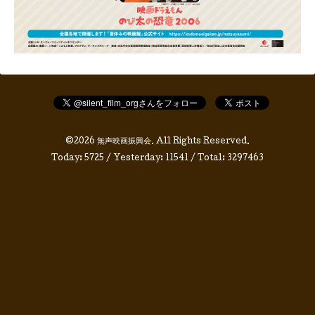
©2026
無声映画振興会
. All Rights Reserved.
Today:
5725
/ Yesterday:
11541
/ Total:
3297463