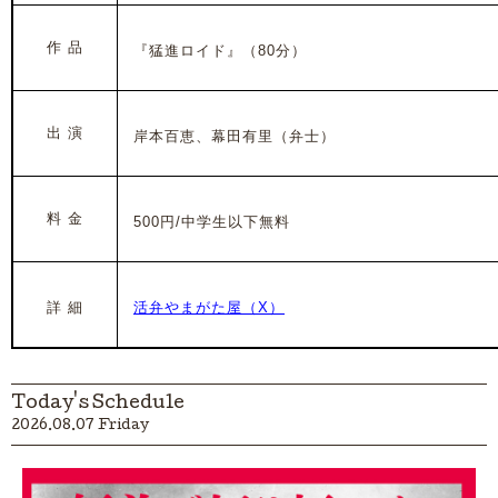
作 品
『猛進ロイド』（80分）
出 演
岸本百恵、幕田有里（
弁士）
料 金
500円/中学生以下無料
詳 細
活弁やまがた屋（X）
Today's Schedule
2026.08.07 Friday