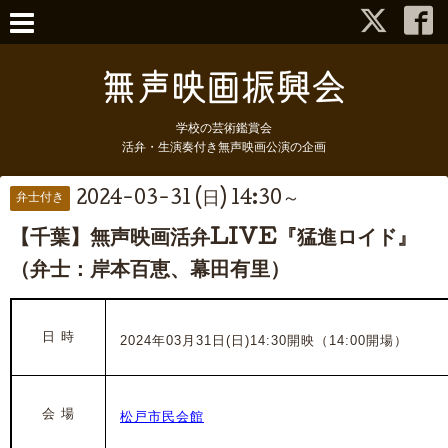
学校の芸術鑑賞会
活弁・生演奏付き無声映画公演の企画
2024-03-31 (日) 14:30～
弁士付き
【千葉】無声映画活弁LIVE『猛進ロイド』
（弁士：岸本百恵、幕田有里）
日 時
2024年03月31日(日)14:30開映（14:00開場）
会 場
松戸市民会館