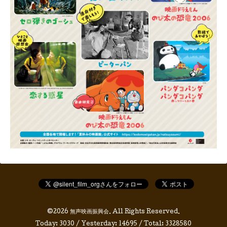
©2026
無声映画振興会
. All Rights Reserved.
Today:
3030
/ Yesterday:
14695
/ Total:
3328580