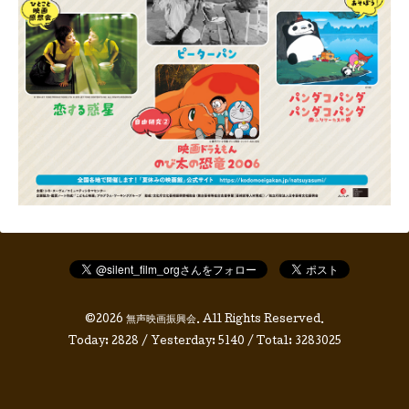
©2026
無声映画振興会
. All Rights Reserved.
Today:
2828
/ Yesterday:
5140
/ Total:
3283025