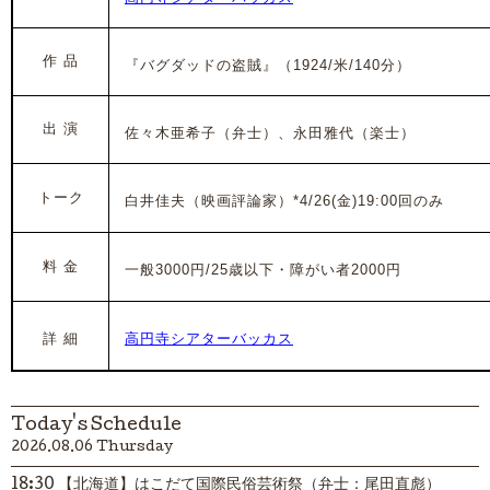
作 品
『バグダッドの盗賊』（1924/米/140分）
出 演
佐々木亜希子
（弁士）、永田雅代（楽士）
トーク
白井佳夫（映画評論家）*4/26(金)19:00回のみ
料 金
一般3000円/25歳以下・障がい者2000円
詳 細
高円寺シアターバッカス
Today's Schedule
2026.08.06 Thursday
18:30 【北海道】はこだて国際民俗芸術祭（弁士：尾田直彪）