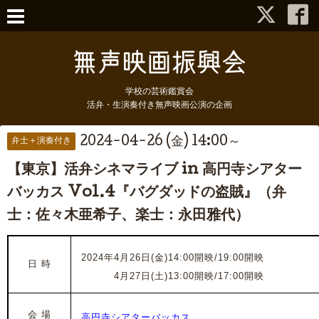
学校の芸術鑑賞会
活弁・生演奏付き無声映画公演の企画
2024-04-26 (金) 14:00～
弁士＋演奏付き
【東京】活弁シネマライブ in 高円寺シアター
バッカス Vol.4『バグダッドの盗賊』（弁
士：佐々木亜希子、楽士：永田雅代）
2024年4月26日(金)14:00開映/19:00開映
日 時
2024年
4月27日(土)13:00開映/17:00開映
会 場
高円寺シアターバッカス