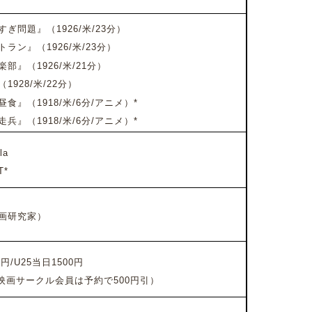
ぎ問題』（1926/米/23分）
トラン』
（1926/米/23分）
楽部』
（1926/米/21分）
（1928/米/22分）
昼食』
（1918/米/6分/アニメ）*
走兵』
（1918/米/6分/アニメ）*
la
T*
画研究家）
/U25当日1500円
映画サークル会員は予約で500円引）