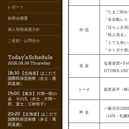
レポート
『たまご割れす
振興会概要
『全自動レス
『ほらふき倶
個人情報保護方針
作 品
『怪人現る』
ご依頼・お問合せ
『とても短い
『オトボケ脱
Today's Schedule
塩屋楽団+Sol
2026.08.06 Thursday
音 楽
OTOWA-UNI
18:30 【北海道】はこだて
国際民俗芸術祭（弁士：尾
田直彪）
トーク
坂尻昌平（映
19:00 【東京】片岡一郎の
会 その九（弁士：片岡一
郎、楽士：江村玲子）
一般当日2000円
料 金
20:20 【北海道】はこだて
（U25・札幌
国際民俗芸術祭（弁士：尾
田直彪）