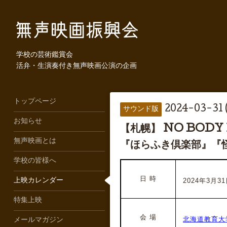
学校の芸術鑑賞会
活弁・生演奏付き無声映画公演の企画
トップページ
2024-03-31 
サウンド版
お知らせ
【札幌】 NO BOD
無声映画とは
『ほらふき倶楽部』『
学校の皆様へ
日 時
2024年3月31
上映カレンダー
特集上映
会 場
北海道教育大
メールマガジン